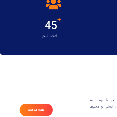
45
اعضا تیم
یر با توجه به
، ایمنی و محیط
همه خدمات