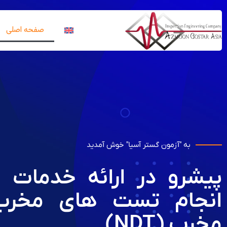
صفحه اصلی
به "آزمون گستر آسیا" خوش آمدید
پیشرو در ارائه خدمات ب
انجام تست های مخرب
مخرب (NDT)